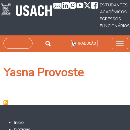
Passar para o conteúdo principal
ESTUDANTES
ACADÊMICOS
EGRESSOS
FUNCIONÁRIOS
Pesquisar
TRADUÇÃO
Yasna Provoste
Footer 2
Inicio
Noticias