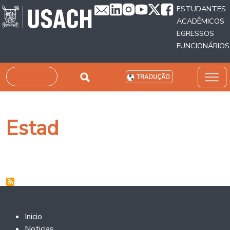
Passar para o conteúdo principal
ESTUDANTES
ACADÊMICOS
EGRESSOS
FUNCIONÁRIOS
Pesquisar
TRADUÇÃO
Estad
Footer 2
Inicio
Noticias