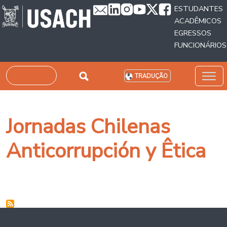
Passar para o conteúdo principal
ESTUDANTES
ACADÊMICOS
EGRESSOS
FUNCIONÁRIOS
Pesquisar
TRADUÇÃO
Jornadas Chilenas
Anticorrupción y Êtica