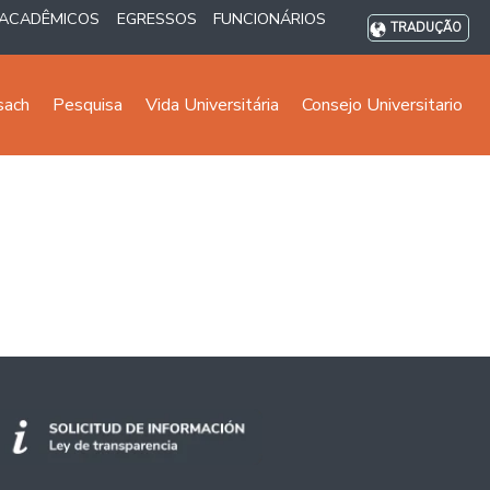
ACADÊMICOS
EGRESSOS
FUNCIONÁRIOS
TRADUÇÃO
sach
Pesquisa
Vida Universitária
Consejo Universitario