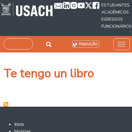
Passar para o conteúdo principal
ESTUDANTES
ACADÊMICOS
EGRESSOS
FUNCIONÁRIOS
Pesquisar
TRADUÇÃO
Te tengo un libro
Footer 2
Inicio
Noticias