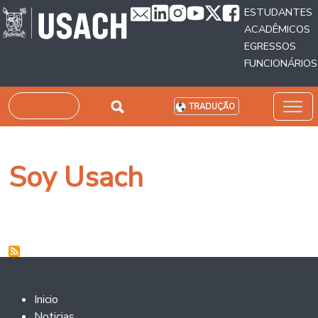
Passar para o conteúdo principal
ESTUDANTES
ACADÊMICOS
EGRESSOS
FUNCIONÁRIOS
Pesquisar
TRADUÇÃO
Soy Usach
Footer 2
Inicio
Noticias