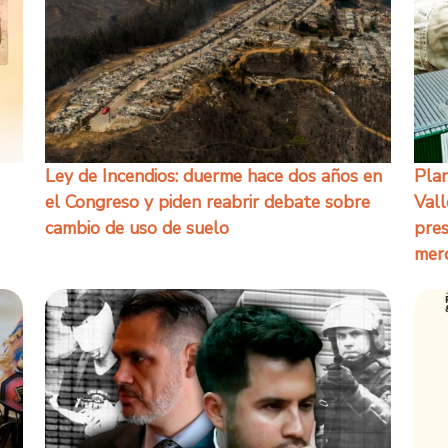
Ley de Incendios: duerme hace dos años en
Plan
el Congreso y piden reabrir debate sobre
Vall
cambio de uso de suelo
pres
mer