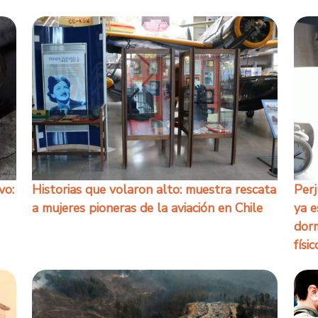
vo:
Historias que volaron alto: muestra rescata
Perj
a mujeres pioneras de la aviación en Chile
ya e
dorm
físic