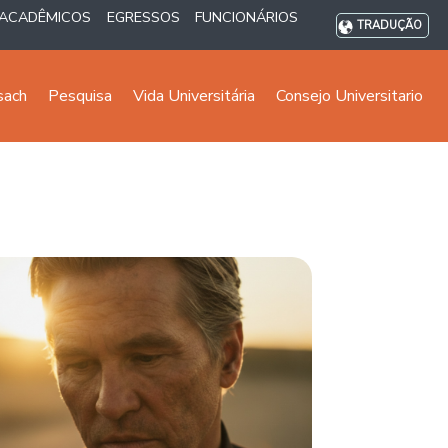
ACADÊMICOS
EGRESSOS
FUNCIONÁRIOS
TRADUÇÃO
sach
Pesquisa
Vida Universitária
Consejo Universitario