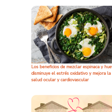
Los beneficios de mezclar espinaca y hue
disminuye el estrés oxidativo y mejora la
salud ocular y cardiovascular