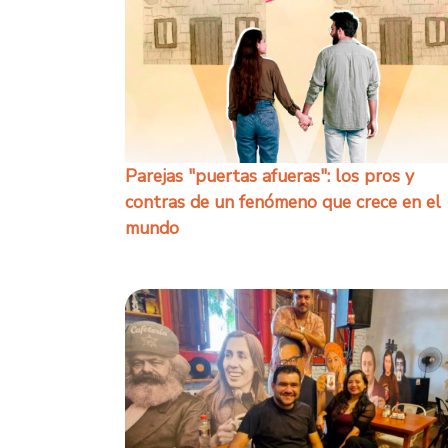
Parejas "puertas afueras": los pros y
contras de un fenómeno que crece en el
mundo