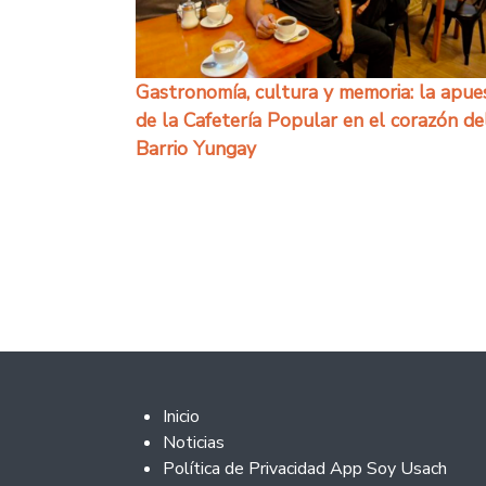
Gastronomía, cultura y memoria: la apue
de la Cafetería Popular en el corazón de
Barrio Yungay
Paginação
Footer 2
Inicio
Noticias
Política de Privacidad App Soy Usach