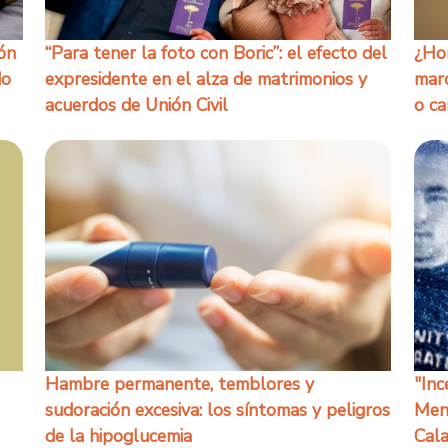
ión
“Para tener la foto con Boric”: el efecto del
¿Hom
do
expresidente en el alza de matrimonios y
marc
acuerdos de Unión Civil
o ca
Hambre permanente, temblores y
"Inc
sudoración excesiva: los síntomas y peligros
Mene
de la hipoglucemia
Cal