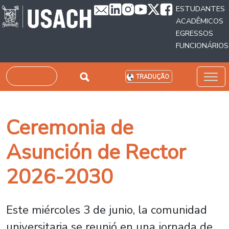
Passar para o conteúdo principal
ESTUDANTES
ACADÊMICOS
EGRESSOS
FUNCIONÁRIOS
Pesquisar
TRADUÇÃO
Ceremonia de
Asunción de Rector
2026-2030
Este miércoles 3 de junio, la comunidad
universitaria se reunió en una jornada de