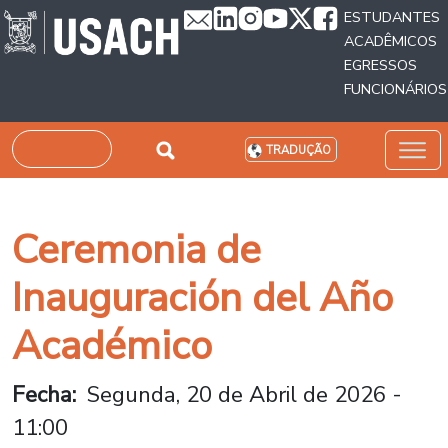
Passar para o conteúdo principal
ESTUDANTES
ACADÊMICOS
EGRESSOS
FUNCIONÁRIOS
Pesquisar
TRADUÇÃO
Ceremonia de
Inauguración del Año
Académico
Fecha
Segunda, 20 de Abril de 2026 -
11:00