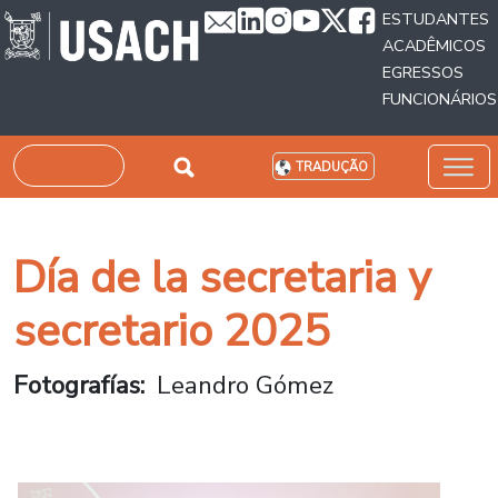
Passar para o conteúdo principal
ESTUDANTES
ACADÊMICOS
EGRESSOS
FUNCIONÁRIOS
Pesquisar
TRADUÇÃO
Día de la secretaria y
secretario 2025
Fotografías
Leandro Gómez