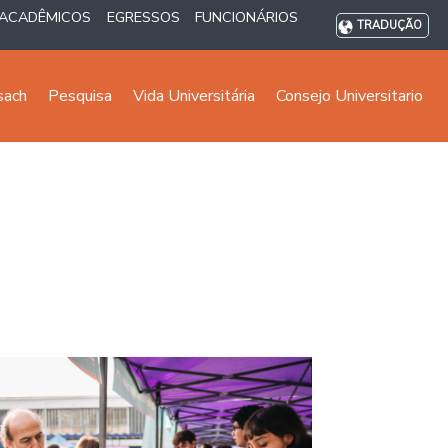
ACADÊMICOS
EGRESSOS
FUNCIONÁRIOS
TRADUÇÃO
sach
Pesquisa
Vida Universitária
Consejo Universitario