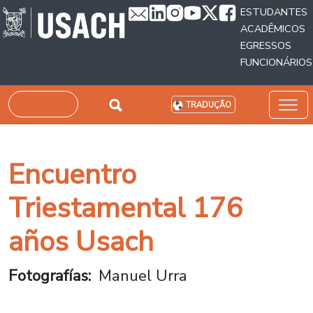
Passar para o conteúdo principal
ESTUDANTES
ACADÊMICOS
EGRESSOS
FUNCIONÁRIOS
Pesquisar
TRADUÇÃO
Encuentro
Triestamental 176
años Usach
Fotografías
Manuel Urra