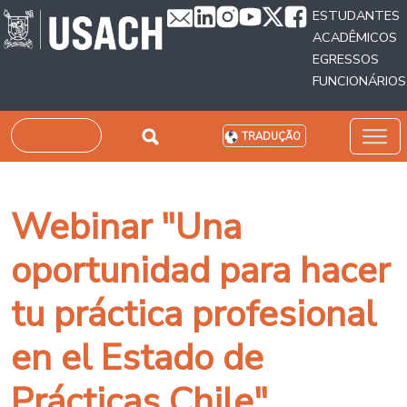
Passar para o conteúdo principal
ESTUDANTES
ACADÊMICOS
EGRESSOS
FUNCIONÁRIOS
Pesquisar
TRADUÇÃO
Webinar "Una
oportunidad para hacer
tu práctica profesional
en el Estado de
Prácticas Chile"