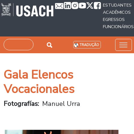
Passar para o conteúdo principal
ESTUDANTES
ACADÊMICOS
EGRESSOS
FUNCIONÁRIOS
Pesquisar
TRADUÇÃO
Gala Elencos
Vocacionales
Fotografías
Manuel Urra