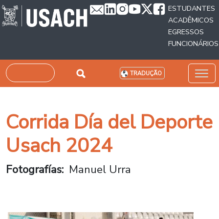
Passar para o conteúdo principal
ESTUDANTES
ACADÊMICOS
EGRESSOS
FUNCIONÁRIOS
Pesquisar
TRADUÇÃO
Corrida Día del Deporte
Usach 2024
Fotografías
Manuel Urra