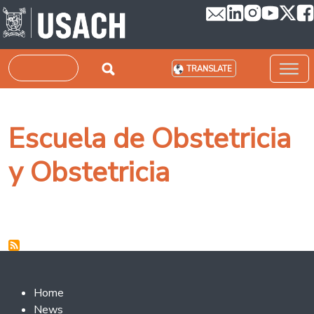
Skip to main content
Search
TRANSLATE
Escuela de Obstetricia
y Obstetricia
Footer 2
Home
News