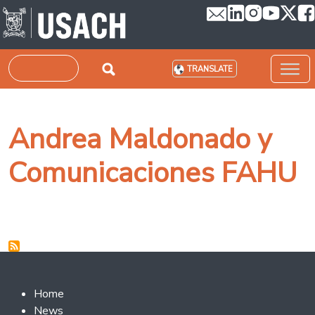
Skip to main content
Search
TRANSLATE
Andrea Maldonado y
Comunicaciones FAHU
Footer 2
Home
News