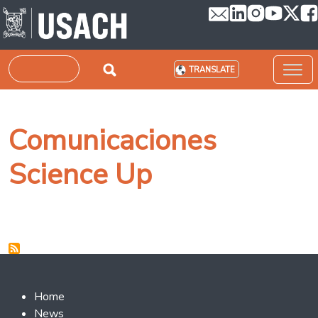
Skip to main content
Search
TRANSLATE
Comunicaciones
Science Up
Footer 2
Home
News