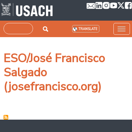
Skip to main content
Search
TRANSLATE
ESO/José Francisco
Salgado
(josefrancisco.org)