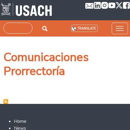
Skip to main content
Search
TRANSLATE
Comunicaciones
Prorrectoría
Footer 2
Home
News