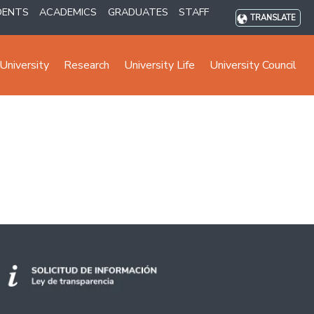
DENTS
ACADEMICS
GRADUATES
STAFF
TRANSLATE
University
Research
University Life
University Council