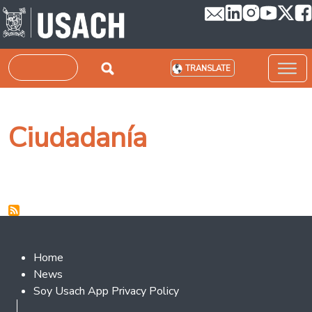
Skip to main content
Search
TRANSLATE
Ciudadanía
Footer 2
Home
News
Soy Usach App Privacy Policy