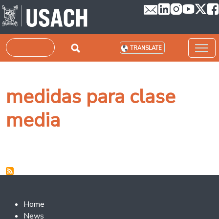
Skip to main content
Search
TRANSLATE
medidas para clase
media
Footer 2
Home
News