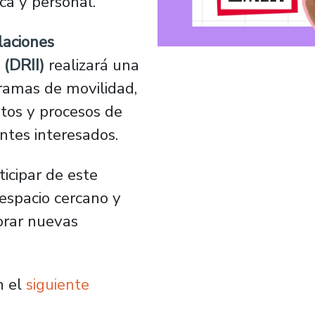
ca y personal.
laciones
 (DRII)
realizará una
gramas de movilidad,
itos y procesos de
antes interesados.
icipar de este
espacio cercano y
orar nuevas
n el
siguiente