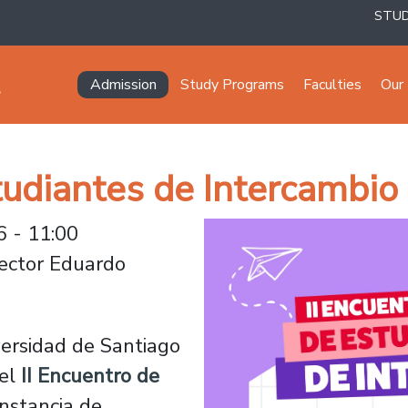
STU
Navegación principal
Admission
Study Programs
Faculties
Our 
tudiantes de Intercambio
 - 11:00
Rector Eduardo
versidad de Santiago
 el
II Encuentro de
instancia de