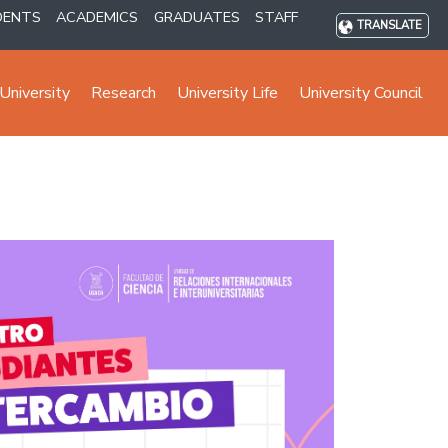
DENTS
ACADEMICS
GRADUATES
STAFF
TRANSLATE
University
Research
University Life
University Council