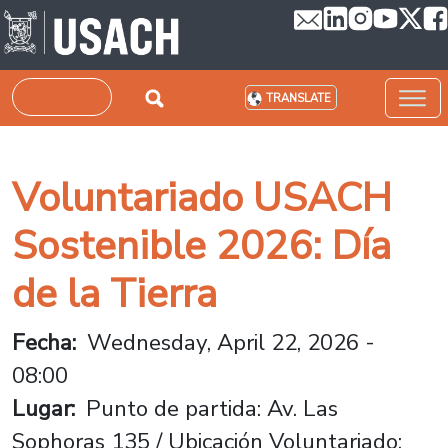
Skip to main content
Search
TRANSLATE
Voluntariado USACH
Sostenible 2026: Día
de la Tierra
Fecha
Wednesday, April 22, 2026 -
08:00
Lugar
Punto de partida: Av. Las
Sophoras 135 / Ubicación Voluntariado: