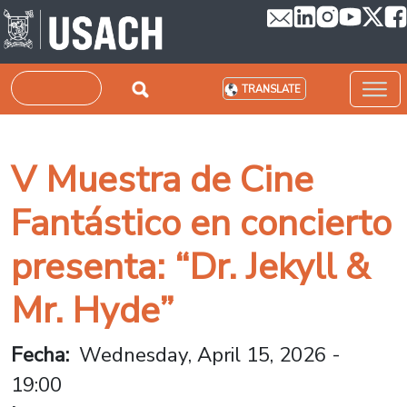
Skip to main content
Search
TRANSLATE
V Muestra de Cine
Fantástico en concierto
presenta: “Dr. Jekyll &
Mr. Hyde”
Fecha
Wednesday, April 15, 2026 -
19:00