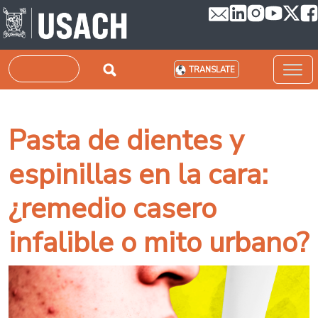
Skip to main content
Search
TRANSLATE
Pasta de dientes y
espinillas en la cara:
¿remedio casero
infalible o mito urbano?