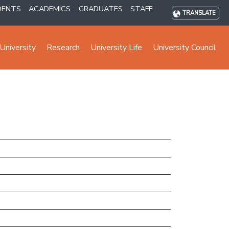
DENTS
ACADEMICS
GRADUATES
STAFF
TRANSLATE
University
Research
University Life
University Council