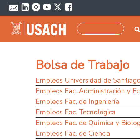
Skip to main content
Search
Bolsa de Trabajo
Empleos Universidad de Santiag
Empleos Fac. Administración y E
Empleos Fac. de Ingeniería
Empleos Fac. Tecnológica
Empleos Fac. de Química y Biolo
Empleos Fac. de Ciencia