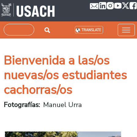
Skip to main content
Search
TRANSLATE
Bienvenida a las/os
nuevas/os estudiantes
cachorras/os
Fotografías
Manuel Urra