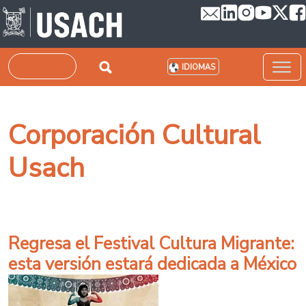
Pasar al contenido principal
Buscar
IDIOMAS
Corporación Cultural
Usach
Regresa el Festival Cultura Migrante:
esta versión estará dedicada a México