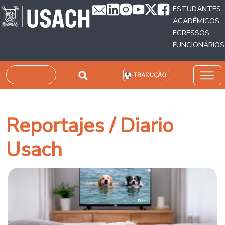
Passar para o conteúdo principal
ESTUDANTES
ACADÊMICOS
EGRESSOS
FUNCIONÁRIOS
Pesquisar
TRADUÇÃO
Reportajes / Diario
Usach