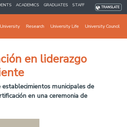
DENTS
ACADEMICS
GRADUATES
STAFF
TRANSLATE
University
Research
University Life
University Council
ación en liderazgo
iente
e establecimientos municipales de
ertificación en una ceremonia de