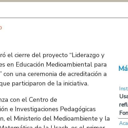
o
ó el cierre del proyecto “Liderazgo y
nes en Educación Medioambiental para
Má
s” con una ceremonia de acreditación a
ue participaron de la iniciativa.
Inst
Usa
nza con el Centro de
ref
ión e Investigaciones Pedagógicas
Fon
ón, el Ministerio del Medioambiente y la
Aca
 Matemática de la Usach, es el primer