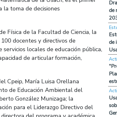
Dra
a la toma de decisiones
de 
20
Est
 Física de la Facultad de Ciencia, la
Est
de 100 docentes y directivos de
de 
 servicios locales de educación pública,
Us
pacidad de articular formación,
Act
"Pr
Pla
del Cpeip, María Luisa Orellana
est
nto de Educación Ambiental del
Act
Usa
berto González Munizaga; la
sob
ión para el Liderazgo Directivo del
Ge
 la directora del programa y académica