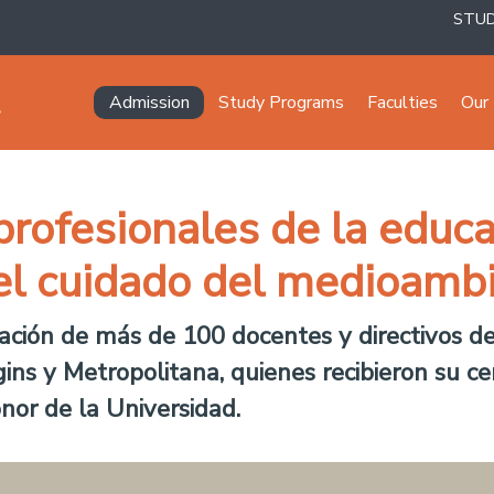
STU
Navegación principal
Admission
Study Programs
Faculties
Our 
 profesionales de la educ
el cuidado del medioamb
pación de más de 100 docentes y directivos d
gins y Metropolitana, quienes recibieron su c
onor de la Universidad.